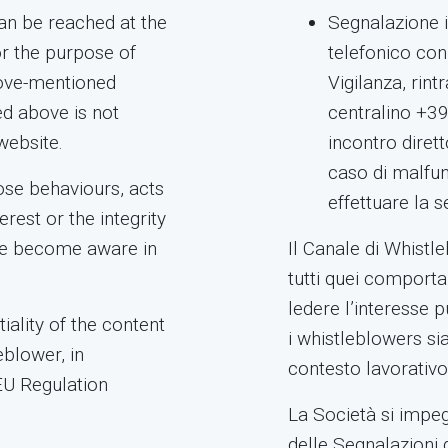
an be reached at the
Segnalazione i
r the purpose of
telefonico con
bove-mentioned
Vigilanza, rin
ed above is not
centralino +39
website.
incontro dirett
caso di malfu
ose behaviours, acts
effettuare la 
erest or the integrity
ve become aware in
Il Canale di Whistl
tutti quei comporta
ledere l’interesse p
ality of the content
i whistleblowers si
eblower, in
contesto lavorativo
EU Regulation
La Società si impeg
delle Segnalazioni 