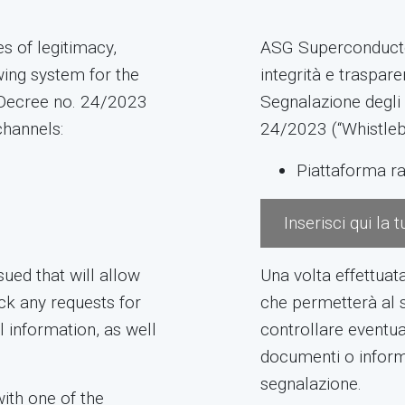
s of legitimacy,
ASG Superconductors
wing system for the
integrità e traspar
e Decree no. 24/2023
Segnalazione degli i
channels:
24/2023 (“Whistlebl
Piattaforma ra
Inserisci qui la
ued that will allow
Una volta effettuat
ck any requests for
che permetterà al s
l information, as well
controllare eventual
documenti o informa
segnalazione.
ith one of the